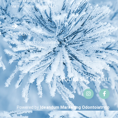
Poliambulatorio privato
Via Falcone e Borsellino 1
MODENA
Ambulatorio Odontoiatrico
Via Emilia Est, 903
SEGUICI SUI SOCIAL!
Powered by
Ideandum Marketing Odontoiatrico