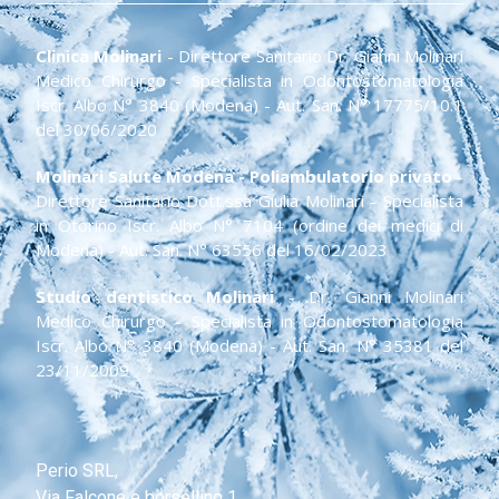
Clinica Molinari
- Direttore Sanitario Dr. Gianni Molinari
Medico Chirurgo - Specialista in Odontostomatologia
Iscr. Albo N° 3840 (Modena) - Aut. San. N° 17775/10.1
del 30/06/2020
Molinari Salute Modena - Poliambulatorio privato
-
Direttore Sanitario Dott.ssa Giulia Molinari - Specialista
in Otorino Iscr. Albo N° 7104 (ordine dei medici di
Modena) - Aut. San. N° 63556 del 16/02/2023
Studio dentistico Molinari
- Dr. Gianni Molinari
Medico Chirurgo - Specialista in Odontostomatologia
Iscr. Albo N° 3840 (Modena) - Aut. San. N° 35381 del
23/11/2009
Perio SRL,
Via Falcone e borsellino 1,