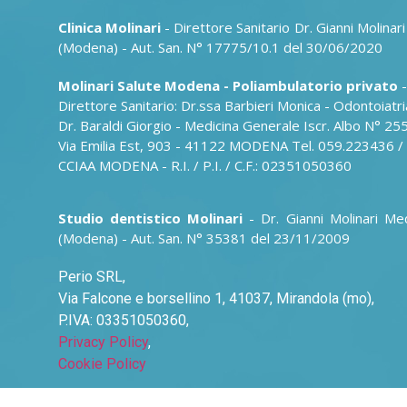
Clinica Molinari
- Direttore Sanitario Dr. Gianni Molina
(Modena) - Aut. San. N° 17775/10.1 del 30/06/2020
Molinari Salute Modena - Poliambulatorio privato
Direttore Sanitario: Dr.ssa Barbieri Monica - Odontoiatr
Dr. Baraldi Giorgio - Medicina Generale Iscr. Albo N° 25
Via Emilia Est, 903 - 41122 MODENA Tel. 059.223436 /
CCIAA MODENA - R.I. / P.I. / C.F.: 02351050360
Studio dentistico Molinari
- Dr. Gianni Molinari M
(Modena) - Aut. San. N° 35381 del 23/11/2009
Perio SRL,
Via Falcone e borsellino 1, 41037, Mirandola (mo),
P.IVA: 03351050360,
Privacy Policy
,
Cookie Policy