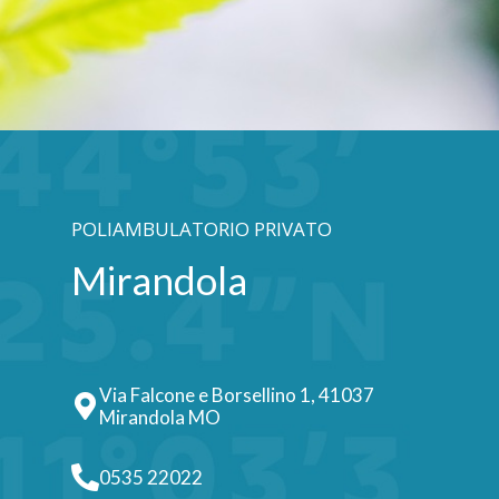
POLIAMBULATORIO PRIVATO
Mirandola
Via Falcone e Borsellino 1, 41037
Mirandola MO
0535 22022