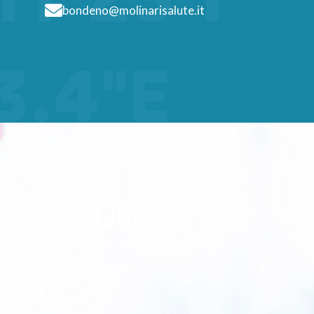
bondeno@molinarisalute.it
ti ti ricontatterà