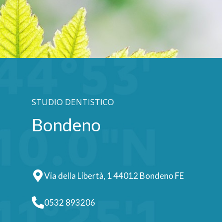
STUDIO DENTISTICO
Bondeno
Via della Libertà, 1 44012 Bondeno FE
0532 893206