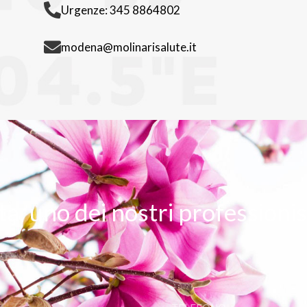
Urgenze: 345 8864802
modena@molinarisalute.it
ita, uno dei nostri professionis