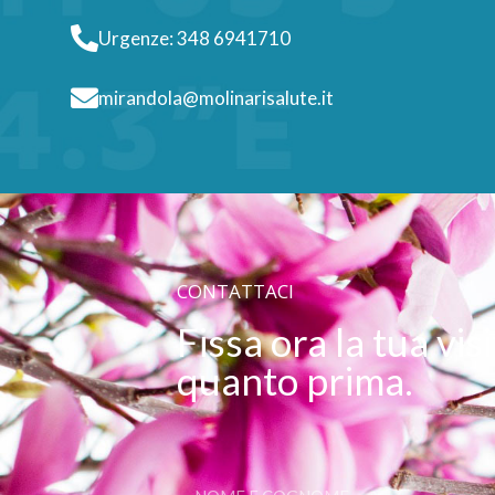
Urgenze: 348 6941710
mirandola@molinarisalute.it
CONTATTACI
Fissa ora la tua vis
quanto prima.