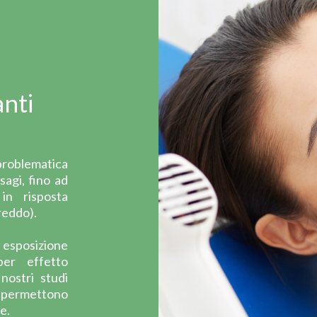
anti
problematica
sagi, fino ad
in risposta
reddo).
 esposizione
per effetto
nostri studi
i permettono
e.