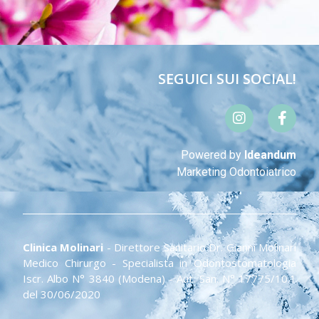
SEGUICI SUI SOCIAL!
Powered by
Ideandum
Marketing Odontoiatrico
Clinica Molinari
- Direttore Sanitario Dr. Gianni Molinari
Medico Chirurgo - Specialista in Odontostomatologia
Iscr. Albo N° 3840 (Modena) - Aut. San. N° 17775/10.1
del 30/06/2020