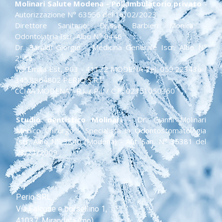
Molinari Salute Modena - Poliambulatorio privato
-
Autorizzazione N° 63556 del 16/02/2023
Direttore Sanitario: Dr.ssa Barbieri Monica -
Odontoiatria Iscr. Albo N° 0446
Dr. Baraldi Giorgio - Medicina Generale Iscr. Albo N°
2556
Via Emilia Est, 903 - 41122 MODENA Tel. 059.223436 /
345.8864802 PERIO S.R.L.
CCIAA MODENA - R.I. / P.I. / C.F.: 02351050360
Studio dentistico Molinari
- Dr. Gianni Molinari
Medico Chirurgo - Specialista in Odontostomatologia
Iscr. Albo N° 3840 (Modena) - Aut. San. N° 35381 del
23/11/2009
Perio SRL,
Via Falcone e borsellino 1,
41037, Mirandola (mo),