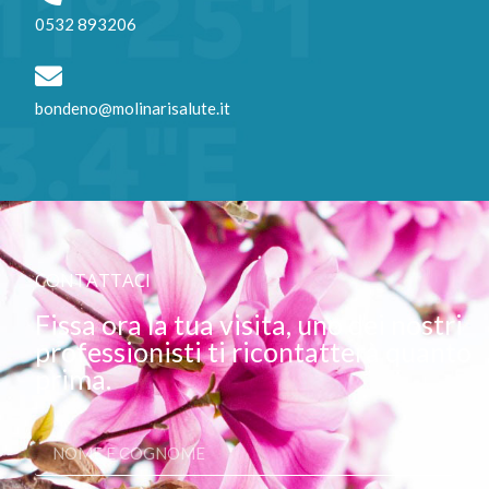
0532 893206
bondeno@molinarisalute.it
CONTATTACI
Fissa ora la tua visita, uno dei nostri
professionisti ti ricontatterà quanto
prima.