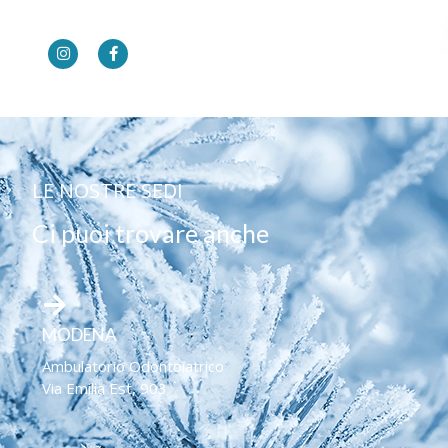
LE NOSTRE SEDI
Ci puoi trovare anche
MODENA
Ambulatorio Odontoiatrico
Via Emilia Est, 903