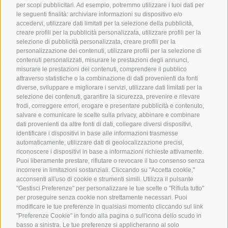
Iscr. Albo N° 3840 (Modena) - Aut. San. N° 17775/10.1
per scopi pubblicitari. Ad esempio, potremmo utilizzare i tuoi dati per
le seguenti finalità: archiviare informazioni su dispositivo e/o
del 30/06/2020
accedervi, utilizzare dati limitati per la selezione della pubblicità,
creare profili per la pubblicità personalizzata, utilizzare profili per la
Molinari Salute Modena - Poliambulatorio privato
-
selezione di pubblicità personalizzata, creare profili per la
Autorizzazione N° 63556 del 16/02/2023
personalizzazione dei contenuti, utilizzare profili per la selezione di
Direttore Sanitario: Dr.ssa Barbieri Monica -
contenuti personalizzati, misurare le prestazioni degli annunci,
misurare le prestazioni dei contenuti, comprendere il pubblico
Odontoiatria Iscr. Albo N° 0446
attraverso statistiche o la combinazione di dati provenienti da fonti
Dr. Baraldi Giorgio - Medicina Generale Iscr. Albo N°
diverse, sviluppare e migliorare i servizi, utilizzare dati limitati per la
2556
selezione dei contenuti, garantire la sicurezza, prevenire e rilevare
Via Emilia Est, 903 - 41122 MODENA Tel. 059.223436 /
frodi, correggere errori, erogare e presentare pubblicità e contenuto,
345.8864802 PERIO S.R.L.
salvare e comunicare le scelte sulla privacy, abbinare e combinare
dati provenienti da altre fonti di dati, collegare diversi dispositivi,
CCIAA MODENA - R.I. / P.I. / C.F.: 02351050360
identificare i dispositivi in base alle informazioni trasmesse
automaticamente, utilizzare dati di geolocalizzazione precisi,
riconoscere i dispositivi in base a informazioni richieste attivamente.
Studio dentistico Molinari
- Dr. Gianni Molinari
Puoi liberamente prestare, rifiutare o revocare il tuo consenso senza
Medico Chirurgo - Specialista in Odontostomatologia
incorrere in limitazioni sostanziali. Cliccando su "Accetta cookie,"
Iscr. Albo N° 3840 (Modena) - Aut. San. N° 35381 del
acconsenti all'uso di cookie e strumenti simili. Utilizza il pulsante
"Gestisci Preferenze" per personalizzare le tue scelte o "Rifiuta tutto"
23/11/2009
per proseguire senza cookie non strettamente necessari. Puoi
modificare le tue preferenze in qualsiasi momento cliccando sul link
"Preferenze Cookie" in fondo alla pagina o sull'icona dello scudo in
basso a sinistra. Le tue preferenze si applicheranno al solo