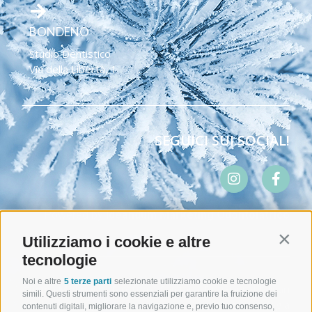
BONDENO
Studio Dentistico
Via della Libertà, 1​
SEGUICI SUI SOCIAL!
Powered by
Ideandum Marketing Odontoiatrico
Utilizziamo i cookie e altre
Contin
tecnologie
Noi e altre
5 terze parti
selezionate utilizziamo cookie e tecnologie
Clinica Molinari
- Direttore Sanitario Dr. Gianni Molinari
simili. Questi strumenti sono essenziali per garantire la fruizione dei
Medico Chirurgo - Specialista in Odontostomatologia
contenuti digitali, migliorare la navigazione e, previo tuo consenso,