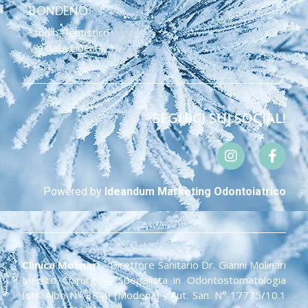
BONDENO
Studio Dentistico
Via della Libertà, 1​
SEGUICI SUI SOCIAL!
Powered by
Ideandum Marketing Odontoiatrico
Clinica Molinari
- Direttore Sanitario Dr. Gianni Molinari
Medico Chirurgo - Specialista in Odontostomatologia
Iscr. Albo N° 3840 (Modena) - Aut. San. N° 17775/10.1