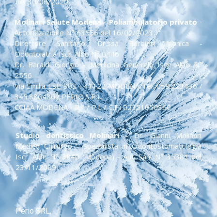
del 30/06/2020
Molinari Salute Modena - Poliambulatorio privato
-
Autorizzazione N° 63556 del 16/02/2023
Direttore Sanitario: Dr.ssa Barbieri Monica -
Odontoiatria Iscr. Albo N° 0446
Dr. Baraldi Giorgio - Medicina Generale Iscr. Albo N°
2556
Via Emilia Est, 903 - 41122 MODENA Tel. 059.223436 /
345.8864802 PERIO S.R.L.
CCIAA MODENA - R.I. / P.I. / C.F.: 02351050360
Studio dentistico Molinari
- Dr. Gianni Molinari
Medico Chirurgo - Specialista in Odontostomatologia
Iscr. Albo N° 3840 (Modena) - Aut. San. N° 35381 del
23/11/2009
Perio SRL,