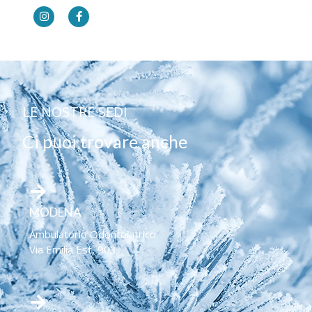
LE NOSTRE SEDI
Ci puoi trovare anche
MODENA
Ambulatorio Odontoiatrico
Via Emilia Est, 903