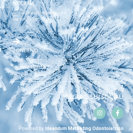
MODENA
Ambulatorio Odontoiatrico
Via Emilia Est, 903
BONDENO
Studio Dentistico
Via della Libertà, 1​
SEGUICI SUI SOCIAL!
Powered by
Ideandum Marketing Odontoiatrico