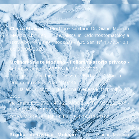
Clinica Molinari
- Direttore Sanitario Dr. Gianni Molinari
Medico Chirurgo - Specialista in Odontostomatologia
Iscr. Albo N° 3840 (Modena) - Aut. San. N° 17775/10.1
del 30/06/2020
Molinari Salute Modena - Poliambulatorio privato
-
Autorizzazione N° 63556 del 16/02/2023
Direttore Sanitario: Dr.ssa Barbieri Monica -
Odontoiatria Iscr. Albo N° 0446
Dr. Baraldi Giorgio - Medicina Generale Iscr. Albo N°
2556
Via Emilia Est, 903 - 41122 MODENA Tel. 059.223436 /
345.8864802 PERIO S.R.L.
CCIAA MODENA - R.I. / P.I. / C.F.: 02351050360
Studio dentistico Molinari
- Dr. Gianni Molinari